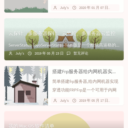
具也借这个机会给刚开始接触...
July's
2020 年 01 月 07 日
2 条
云探针、多服务器探针、云监控、多服务器云监控
ServerStatus-ToyoServerStatus-Toyo版是一个酷炫高逼格的云探针、云监控、服务器云监控、多服务器探针~，该云监控（云探针）是...
July's
2019 年 05 月 23 日
暂无评论
搭建Frp服务器给内网机器实现穿透功能
简单搭建frp服务器,给内网机器实现
穿透功能FRPFrp是一个可用于内网
穿透的高性能的反向代理应用，支
July's
2019 年 05 月 17 日
暂无
持...
我的 Mac OS 软件清单