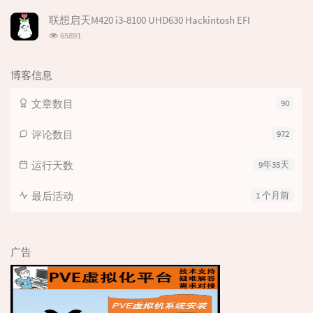
览
次
联想启天M420 i3-8100 UHD630 Hackintosh EFI
数:
浏
65891
览
次
数:
博客信息
文章数目
90
评论数目
972
运行天数
9年35天
最后活动
1 个月前
广告