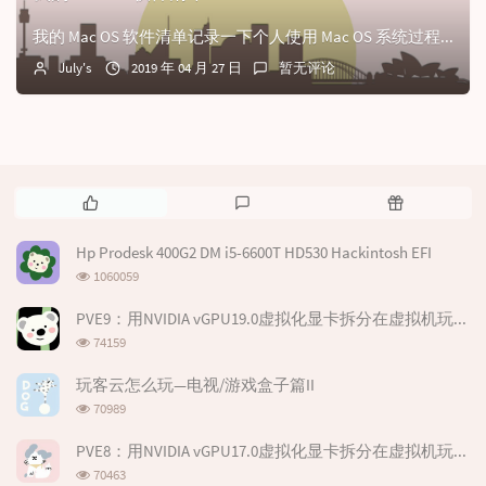
我的 Mac OS 软件清单记录一下个人使用 Mac OS 系统过程中常用的工具和应用也借这个机会给刚开始接触 macOS 的朋友一个参考。装机必备科学上...
July's
2019 年 04 月 27 日
暂无评论
热
最
随
门
新
机
文
评
文
Hp Prodesk 400G2 DM i5-6600T HD530 Hackintosh EFI
章
论
章
浏
1060059
览
次
PVE9：用NVIDIA vGPU19.0虚拟化显卡拆分在虚拟机玩游戏
数:
浏
74159
览
次
玩客云怎么玩—电视/游戏盒子篇II
数:
浏
70989
览
次
PVE8：用NVIDIA vGPU17.0虚拟化显卡拆分在虚拟机玩游戏--基于P106-100
数:
浏
70463