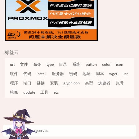
标签云
url
文件
命令
type
目录
系统
button
color
icon
软件
代码
install
服务器
密码
地址
脚本
wget
usr
程序
端口
链接
安装
glyphicon
类型
浏览器
账号
镜像
update
工具
etc
© 2026 All rights reserved.