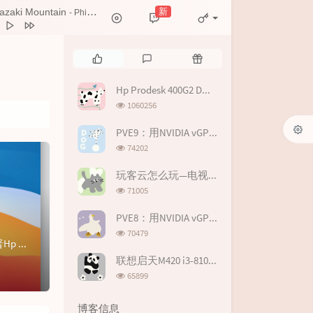
新
azaki Mountain
- Philter
aki Mountain
Philter
热
最
随
浪浪山之后
不吃耳机嘘
门
新
机
文
评
文
Hp Prodesk 400G2 DM i5-6600T HD530 Hackintosh EFI
时相遇
华晨宇
章
论
章
浏
1060256
Zkaaai / 哈利白特
览
次
PVE9：用NVIDIA vGPU19.0虚拟化显卡拆分在虚拟机玩游戏
Zkaaai / 哈利白特
数:
浏
74202
结的爱
Zkaaai
览
次
玩客云怎么玩—电视/游戏盒子篇II
数:
浏
71005
览
次
PVE8：用NVIDIA vGPU17.0虚拟化显卡拆分在虚拟机玩游戏--基于P106-100
数:
浏
70479
Hp Prodesk 400G2 DM i5-6600T HD530 Hackintosh EFI闲鱼花280元价格捡了台惠普Hp Prodesk 4...
览
次
联想启天M420 i3-8100 UHD630 Hackintosh EFI
数:
浏
65899
览
次
博客信息
数: