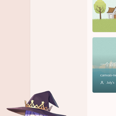
书单栏
木马动漫
链接库
归档栏
留言板
一个跟
July's