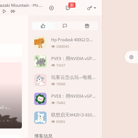
新
azaki Mountain
- Philter
aki Mountain
Philter
热
最
随
浪浪山之后
不吃耳机嘘
门
新
机
文
评
文
Hp Prodesk 400G2 DM i5-6600T HD530 Hackintosh EFI
时相遇
华晨宇
章
论
章
浏
1060043
Zkaaai / 哈利白特
览
次
PVE9：用NVIDIA vGPU19.0虚拟化显卡拆分在虚拟机玩游戏
Zkaaai / 哈利白特
数:
浏
74157
结的爱
Zkaaai
览
次
玩客云怎么玩—电视/游戏盒子篇II
数:
浏
70988
览
次
PVE8：用NVIDIA vGPU17.0虚拟化显卡拆分在虚拟机玩游戏--基于P106-100
数:
浏
70462
Socat端口转发安装socat# Centos yum install socat # Debian/Ubuntu apt-get install so...
览
次
联想启天M420 i3-8100 UHD630 Hackintosh EFI
数:
浏
65891
览
次
博客信息
数: