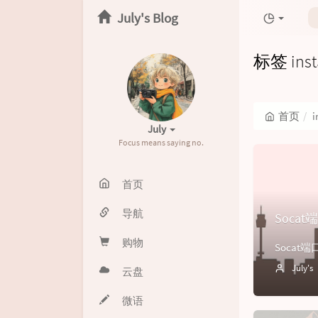
July's Blog
标签 ins
首页
i
July
Focus means saying no.
首页
导航
Soca
购物
July's
云盘
微语