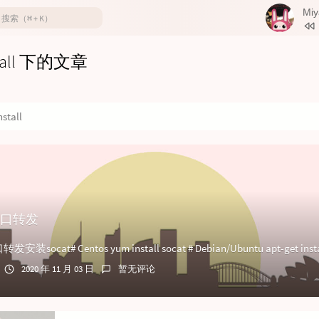
Miy
1
Miyaz
tall 下的文章
2
离开
3
花落
4
醒
nstall
5
唤
6
未完
t端口转发
2020 年 11 月 03 日
暂无评论