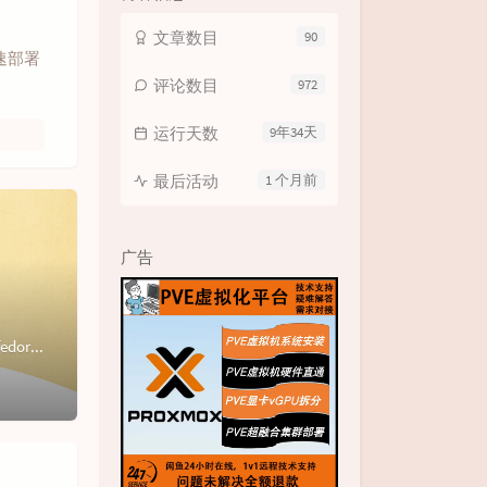
文章数目
90
速部署
评论数目
972
运行天数
9年34天
最后活动
1 个月前
广告
docker 一键部署宝塔面板环境Docker# CentOS 6安装 Docker rpm -iUvh http://dl.fedoraproject....