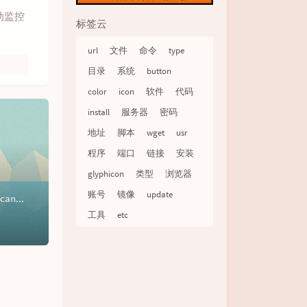
自动监控
标签云
url
文件
命令
type
目录
系统
button
color
icon
软件
代码
install
服务器
密码
地址
脚本
wget
usr
程序
端口
链接
安装
glyphicon
类型
浏览器
账号
镜像
update
canvas-nest.js一个非常不错的网页背景效果，跟随鼠标变幻的动态线条，基于canvas绘制的网页背景效果。效果特性不依赖 jQuery，使用原生...
工具
etc