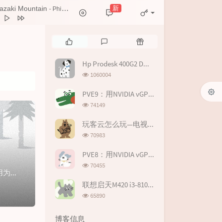
新
azaki Mountain
- Philter
aki Mountain
Philter
热
最
随
浪浪山之后
不吃耳机嘘
门
新
机
文
评
文
Hp Prodesk 400G2 DM i5-6600T HD530 Hackintosh EFI
时相遇
华晨宇
章
论
章
浏
1060004
Zkaaai / 哈利白特
览
次
PVE9：用NVIDIA vGPU19.0虚拟化显卡拆分在虚拟机玩游戏
Zkaaai / 哈利白特
数:
浏
74149
结的爱
Zkaaai
览
次
玩客云怎么玩—电视/游戏盒子篇II
数:
浏
70983
览
次
PVE8：用NVIDIA vGPU17.0虚拟化显卡拆分在虚拟机玩游戏--基于P106-100
数:
浏
70455
深度Linux操作系统deepin日常记录深度操作系统是基于Linux内核，以桌面应用为主的开源GNU/Linux操作系统，是武汉深之度科技有限公司开发的...
览
次
联想启天M420 i3-8100 UHD630 Hackintosh EFI
数:
浏
65890
览
次
博客信息
数: