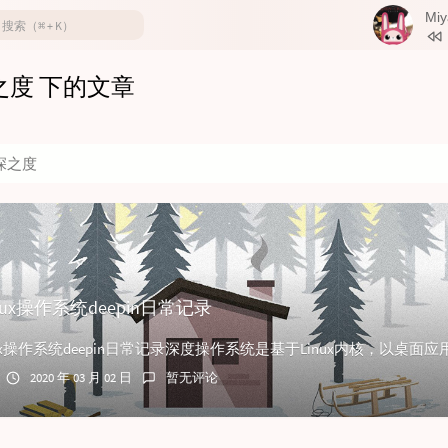
Miy
1
Miyaz
之度 下的文章
2
离开
3
花落
4
醒
深之度
5
唤
6
未完
nux操作系统deepin日常记录
2020 年 03 月 02 日
暂无评论