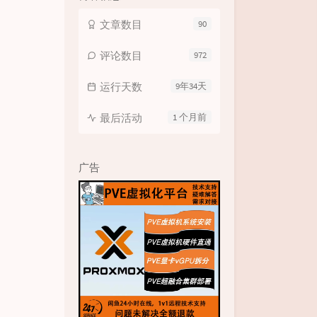
文章数目
90
评论数目
972
运行天数
9年34天
最后活动
1 个月前
广告