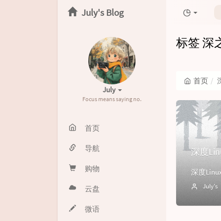
July's Blog
标签 深
首页
July
Focus means saying no.
首页
导航
深度Li
购物
July's
云盘
微语