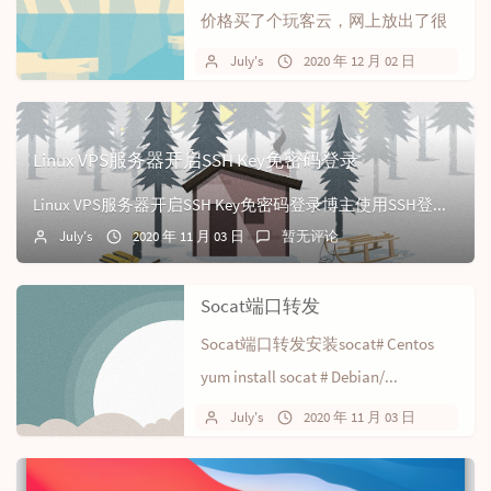
价格买了个玩客云，网上放出了很
多关于玩客云的刷机玩法，有电视
July's
2020 年 12 月 02 日
12 
盒子/复古游...
Linux VPS服务器开启SSH Key免密码登录
Linux VPS服务器开启SSH Key免密码登录博主使用SSH登录VPS一直习惯用复杂密码+非22端口，然而这些天发现吃灰很久的小鸡。CPU进程都是满...
July's
2020 年 11 月 03 日
暂无评论
Socat端口转发
Socat端口转发安装socat# Centos
yum install socat # Debian/...
July's
2020 年 11 月 03 日
暂无