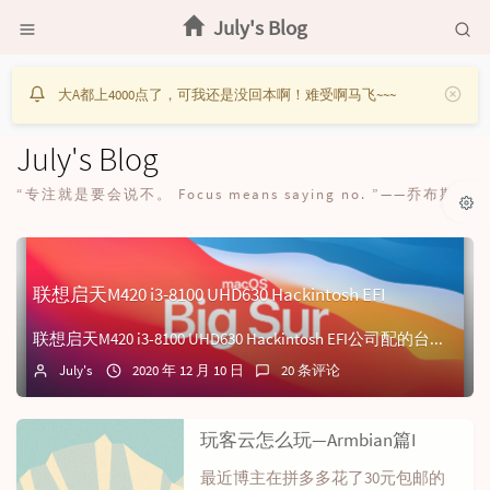
July's Blog
大A都上4000点了，可我还是没回本啊！难受啊马飞~~~
July's Blog
“专注就是要会说不。 Focus means saying no. ”——乔布斯
联想启天M420 i3-8100 UHD630 Hackintosh EFI
联想启天M420 i3-8100 UHD630 Hackintosh EFI公司配的台式电脑联想启天M420 i3-8100，给它适配了MacOS操作系统...
July's
2020 年 12 月 10 日
20 条评论
玩客云怎么玩—Armbian篇I
最近博主在拼多多花了30元包邮的