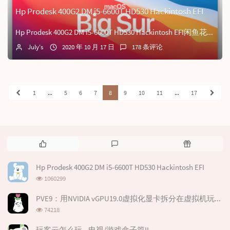
Hp Prodesk 400G2 DM i5-6600T HD530 Hackintosh EFI
Hp Prodesk 400G2 DM i5-6600T HD530 Hackintosh EFI闲鱼花280元价格捡了台惠普Hp Prodesk 4...
July's
2020 年 10 月 17 日
178 条评论
1
...
5
6
7
8
9
10
11
...
17
热
最
随
门
新
机
文
评
文
Hp Prodesk 400G2 DM i5-6600T HD530 Hackintosh EFI
章
论
章
浏
1060299
览
次
PVE9：用NVIDIA vGPU19.0虚拟化显卡拆分在虚拟机玩游戏
数:
浏
74218
览
次
玩客云怎么玩—电视/游戏盒子篇II