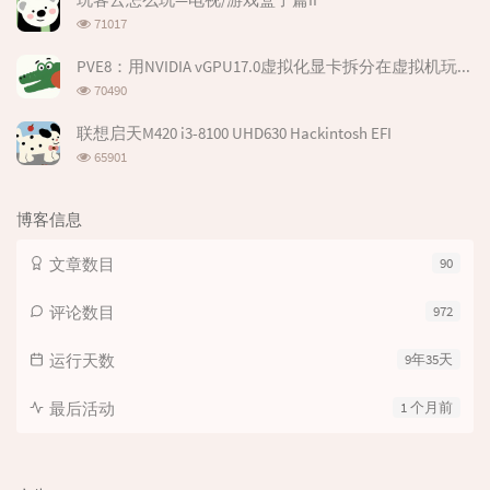
数:
浏
71017
览
次
PVE8：用NVIDIA vGPU17.0虚拟化显卡拆分在虚拟机玩游戏--基于P106-100
数:
浏
70490
览
次
联想启天M420 i3-8100 UHD630 Hackintosh EFI
数:
浏
65901
览
次
数:
博客信息
文章数目
90
评论数目
972
运行天数
9年35天
最后活动
1 个月前