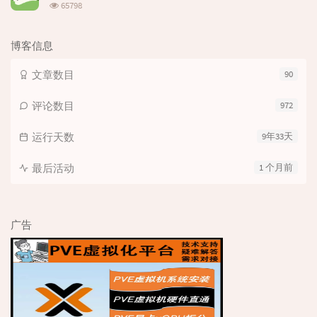
浏
65798
览
次
数:
博客信息
文章数目
90
评论数目
972
运行天数
9年33天
最后活动
1 个月前
广告