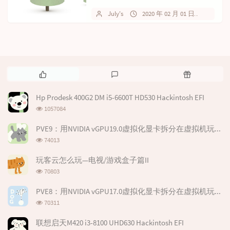
日(完结)；集成完整驱...
July's
2020 年 02 月 01 日
暂无
热
最
随
门
新
机
文
评
文
Hp Prodesk 400G2 DM i5-6600T HD530 Hackintosh EFI
章
论
章
浏
1057084
览
次
PVE9：用NVIDIA vGPU19.0虚拟化显卡拆分在虚拟机玩游戏
数:
浏
74013
览
次
玩客云怎么玩—电视/游戏盒子篇II
数:
浏
70803
览
次
PVE8：用NVIDIA vGPU17.0虚拟化显卡拆分在虚拟机玩游戏--基于P106-100
数:
浏
70311
览
次
联想启天M420 i3-8100 UHD630 Hackintosh EFI
数: