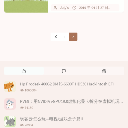
和应用也借这个机会给刚开...
July's
2019 年 04 月 27 日
暂无
1
2
热
最
随
门
新
机
文
评
文
Hp Prodesk 400G2 DM i5-6600T HD530 Hackintosh EFI
章
论
章
浏
1060004
览
次
PVE9：用NVIDIA vGPU19.0虚拟化显卡拆分在虚拟机玩游戏
数:
浏
74150
览
次
玩客云怎么玩—电视/游戏盒子篇II
数:
浏
70984