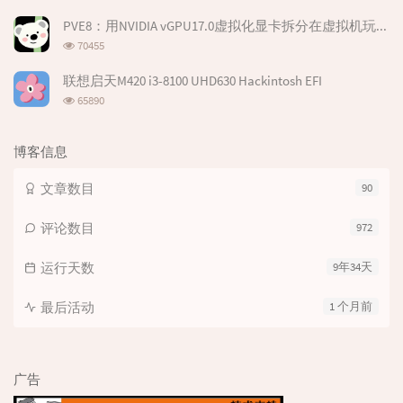
览
次
PVE8：用NVIDIA vGPU17.0虚拟化显卡拆分在虚拟机玩游戏--基于P106-100
数:
浏
70455
览
次
联想启天M420 i3-8100 UHD630 Hackintosh EFI
数:
浏
65890
览
次
数:
博客信息
文章数目
90
评论数目
972
运行天数
9年34天
最后活动
1 个月前
广告